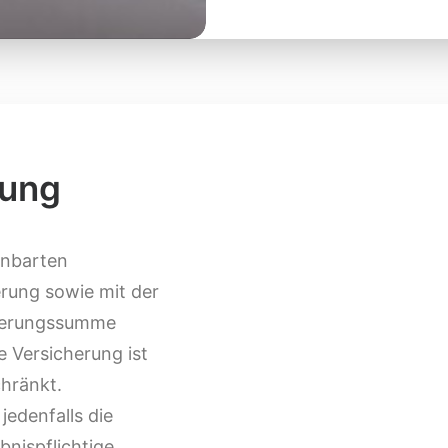
rung
inbarten
rung sowie mit der
cherungssumme
e Versicherung ist
hränkt.
edenfalls die
bnispflichtige