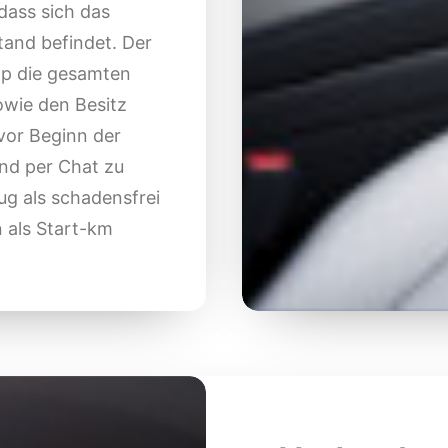
dass sich das
tand befindet. Der
pp die gesamten
owie den Besitz
 vor Beginn der
nd per Chat zu
g als schadensfrei
 als Start-km