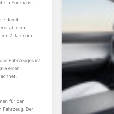
e in Europa ist.
die damit
erst ab dem
tens 2 Jahre im
des Fahrzeuges ist
lle einer
echnet.
men für den
m Fahrzeug. Der